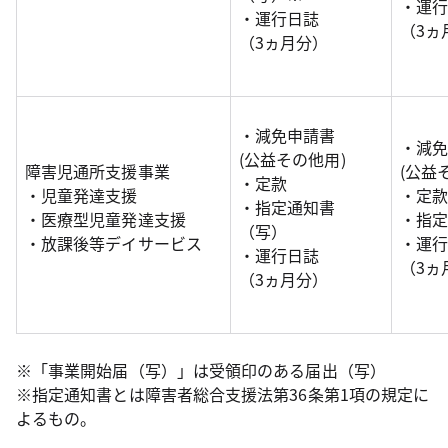
・運
・運行日誌
（3ヵ
（3ヵ月分）
・減免申請書
・減
(公益その他用)
障害児通所支援事業
(公益
・定款
・児童発達支援
・定
・指定通知書
・医療型児童発達支援
・指
（写）
・放課後等デイサービス
・運
・運行日誌
（3ヵ
（3ヵ月分）
※「事業開始届（写）」は受領印のある届出（写）
※指定通知書とは障害者総合支援法第36条第1項の規定に
よるもの。