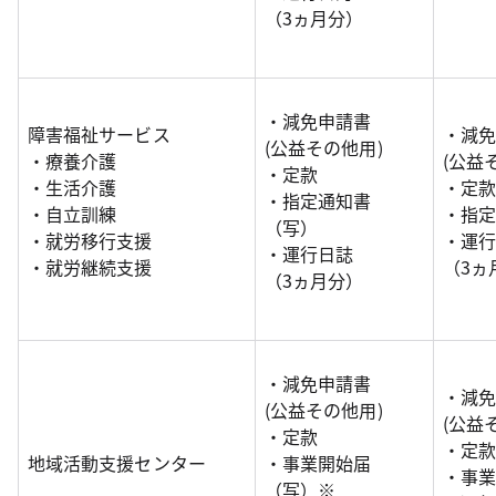
（3ヵ月分）
・減免申請書
障害福祉サービス
・減
(公益その他用)
・療養介護
(公益
・定款
・生活介護
・定
・指定通知書
・自立訓練
・指
（写）
・就労移行支援
・運
・運行日誌
・就労継続支援
（3ヵ
（3ヵ月分）
・減免申請書
・減
(公益その他用)
(公益
・定款
・定
地域活動支援センター
・事業開始届
・事
（写）※