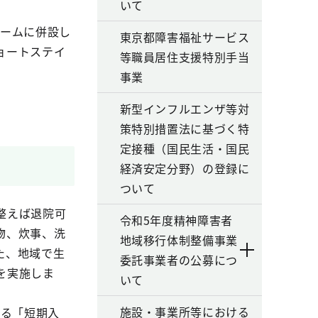
いて
ームに併設し
東京都障害福祉サービス
ョートステイ
等職員居住支援特別手当
事業
新型インフルエンザ等対
策特別措置法に基づく特
定接種（国民生活・国民
経済安定分野）の登録に
ついて
整えば退院可
令和5年度精神障害者
物、炊事、洗
地域移行体制整備事業
た、地域で生
委託事業者の公募につ
を実施しま
いて
施設・事業所等における
する「短期入