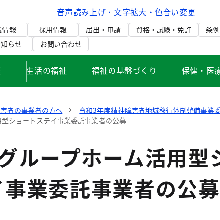
音声読み上げ・文字拡大・色合い変更
織情報
採用情報
届出・申請
資格・試験・免許
条例
お知らせ
お問い合わせ
庭
生活の福祉
福祉の基盤づくり
保健・医
障害者の事業者の方へ
令和3年度精神障害者地域移行体制整備事業
用型ショートステイ事業委託事業者の公募
度グループホーム活用型
イ事業委託事業者の公募