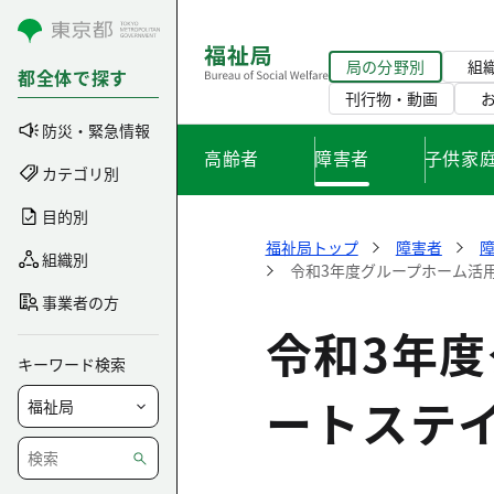
コンテンツにスキップ
局の分野別
組
都全体で探す
刊行物・動画
防災・緊急情報
高齢者
障害者
子供家
カテゴリ別
目的別
福祉局トップ
障害者
組織別
令和3年度グループホーム活
事業者の方
令和3年
キーワード検索
ートステ