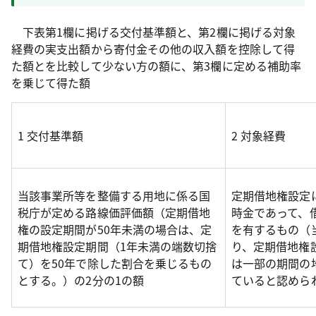
下表第1欄に掲げる交付基準額と、第2欄に掲げる対象
経費の実支出額から寄付金その他の収入額を控除して得
た額とを比較して少ない方の額に、第3欄に定める補助率
を乗じて得た額
1 交付基準額
2 対象経費
当該事業所等を整備する用地に係る国
定期借地権設定
税庁が定める路線価評価額（定期借地
時金であって、
権の設定期間が50年未満の場合は、定
を有するもの（
期借地権設定期間（1年未満の端数切捨
り、定期借地権
て）を50年で除した割合を乗じるもの
は一部の期間の
とする。）の2分の1の額
ていると認めら