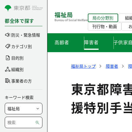
コンテンツにスキップ
局の分野別
組
都全体で探す
刊行物・動画
防災・緊急情報
高齢者
障害者
子供家
カテゴリ別
目的別
福祉局トップ
障害者
組織別
事業者の方
東京都障
キーワード検索
援特別手