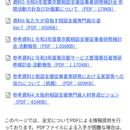
資料5 令和4年度東京都相談支援従事者研修検討会 年
間活動方針及び計画案について （PDF：179KB）
資料6 私たちが目指す相談支援専門員の姿
Ver.7（PDF：650KB）
参考資料1 令和3年度東京都相談支援従事者研修検討
会 活動報告（PDF：1,000KB）
参考資料2 令和3年度東京都サービス管理責任者等研
修検討会 活動報告（PDF：1,170KB）
参考資料3 相談支援従事者等研修における実習等への
協力について（依頼）（PDF：609KB）
参考資料4 大阪府相談支援専門員人材育成ビジョン
（PDF：434KB）
このページでは、全文についてPDFによる情報提供を行
っております。PDFファイルによる入手が困難な場合は、