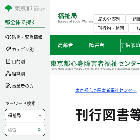
コンテンツにスキップ
局の分野別
組
都全体で探す
刊行物・動画
防災・緊急情報
高齢者
障害者
子供家
カテゴリ別
目的別
組織別
事業者の方
東京都心身障害者福祉センター
キーワード検索
刊行図書