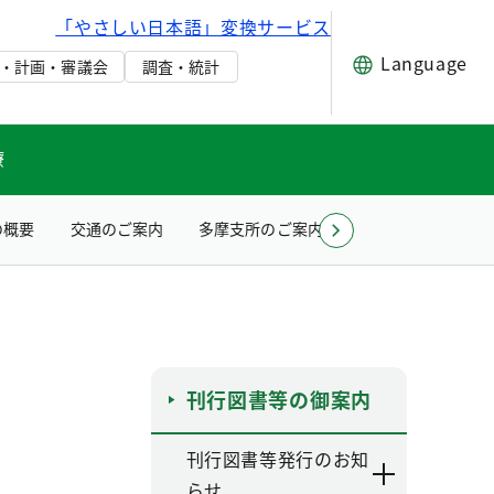
「やさしい日本語」変換サービス
Language
・計画・審議会
調査・統計
療
の概要
交通のご案内
多摩支所のご案内
お問い合わせ（所
刊行図書等の御案内
刊行図書等発行のお知
らせ