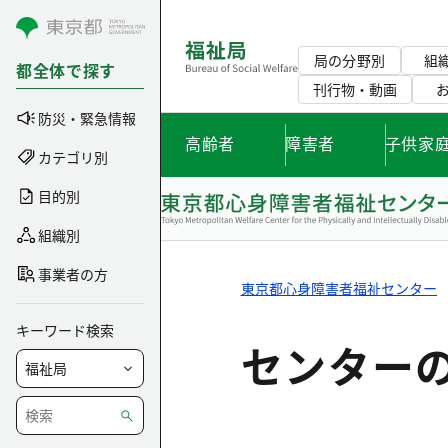
コンテンツにスキップ
局の分野別
組
都全体で探す
刊行物・動画
防災・緊急情報
高齢者
障害者
子供家
カテゴリ別
目的別
組織別
事業者の方
東京都心身障害者福祉センター
キーワード検索
センター