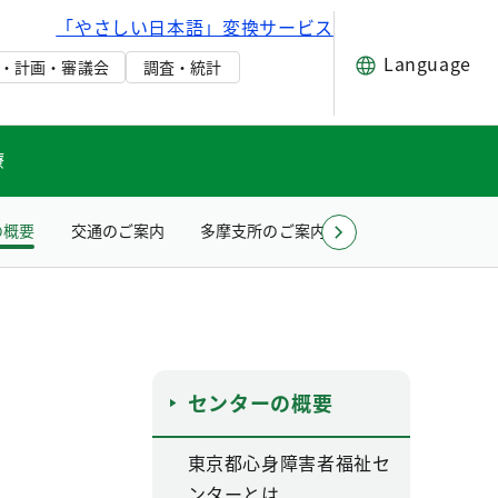
「やさしい日本語」変換サービス
Language
・計画・審議会
調査・統計
療
の概要
交通のご案内
多摩支所のご案内
お問い合わせ（所
センターの概要
東京都心身障害者福祉セ
ンターとは