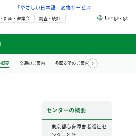
「やさしい日本語」変換サービス
Language
・計画・審議会
調査・統計
療
の概要
交通のご案内
多摩支所のご案内
お問い合わせ（所
センターの概要
東京都心身障害者福祉セ
ンターとは