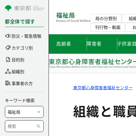
コンテンツにスキップ
局の分野別
組
都全体で探す
刊行物・動画
防災・緊急情報
高齢者
障害者
子供家
カテゴリ別
目的別
組織別
事業者の方
東京都心身障害者福祉センター
キーワード検索
組織と職