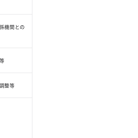
係機関との
等
調整等