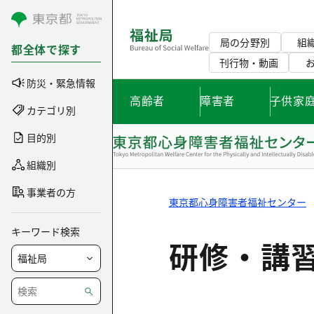
コンテンツにスキップ
局の分野別
組
都全体で探す
刊行物・動画
防災・緊急情報
高齢者
障害者
子供家
カテゴリ別
目的別
組織別
事業者の方
東京都心身障害者福祉センター
キーワード検索
研修・講