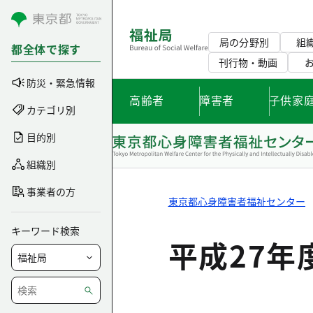
コンテンツにスキップ
局の分野別
組
都全体で探す
刊行物・動画
防災・緊急情報
高齢者
障害者
子供家
カテゴリ別
目的別
組織別
事業者の方
東京都心身障害者福祉センター
キーワード検索
平成27年