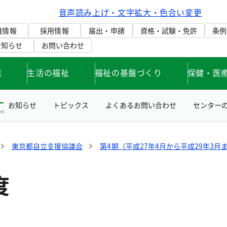
音声読み上げ・文字拡大・色合い変更
織情報
採用情報
届出・申請
資格・試験・免許
条例
お知らせ
お問い合わせ
庭
生活の福祉
福祉の基盤づくり
保健・医
お知らせ
トピックス
よくあるお問い合わせ
センター
東京都自立支援協議会
第4期（平成27年4月から平成29年3月
度