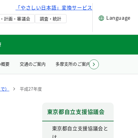
「やさしい日本語」変換サービス
Language
・計画・審議会
調査・統計
療
の概要
交通のご案内
多摩支所のご案内
お問い合わせ（所
まで）
平成27年度
東京都自立支援協議会
東京都自立支援協議会と
は