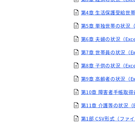
第4章 生活保護受給世帯（
第5章 単独世帯の状況（Ex
第6章 夫婦の状況（Exce
第7章 世帯員の状況（Exc
第8章 子供の状況（Exce
第9章 高齢者の状況（Exc
第10章 障害者手帳取得者
第11章 介護等の状況（Ex
第1部 CSV形式（ファイ