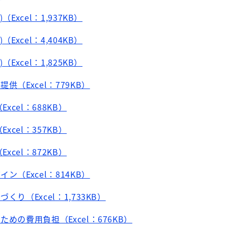
Excel：1,937KB）
Excel：4,404KB）
Excel：1,825KB）
供（Excel：779KB）
xcel：688KB）
xcel：357KB）
xcel：872KB）
ン（Excel：814KB）
くり（Excel：1,733KB）
めの費用負担（Excel：676KB）