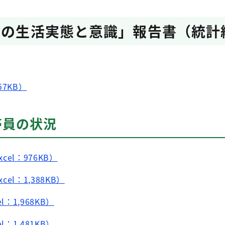
民の生活実態と意識」報告書（統計
7KB）
帯員の状況
cel：976KB）
cel：1,388KB）
l：1,968KB）
l：1,481KB）