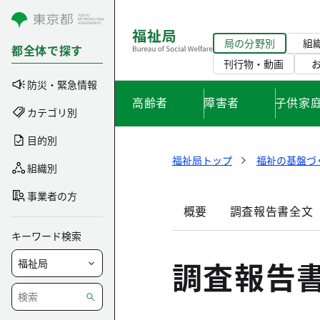
コンテンツにスキップ
局の分野別
組
都全体で探す
刊行物・動画
防災・緊急情報
高齢者
障害者
子供家
カテゴリ別
目的別
福祉局トップ
福祉の基盤づ
組織別
事業者の方
概要
調査報告書全文
キーワード検索
調査報告