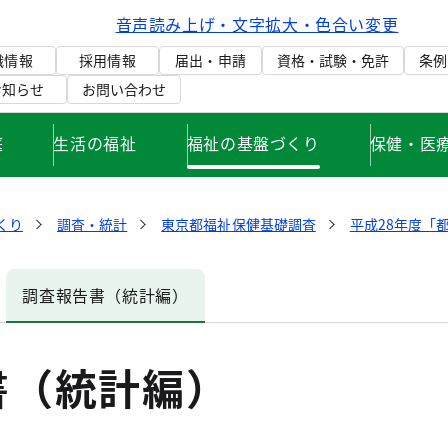
音声読み上げ・文字拡大・色合い変更
織情報
採用情報
届出・申請
資格・試験・免許
条例
お知らせ
お問い合わせ
庭
生活の福祉
福祉の基盤づくり
保健・医
くり
調査・統計
東京都福祉保健基礎調査
平成28年度「
調査報告書（統計編）
書（統計編）