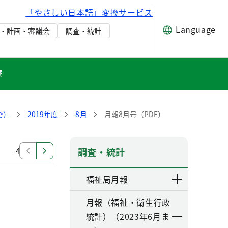
「やさしい日本語」変換サービス
Language
・計画・審議会
調査・統計
療
で）
2019年度
8月
月報8月号（PDF）
4月
調査・統計
福祉局月報
月報（福祉・衛生行政
統計）（2023年6月ま