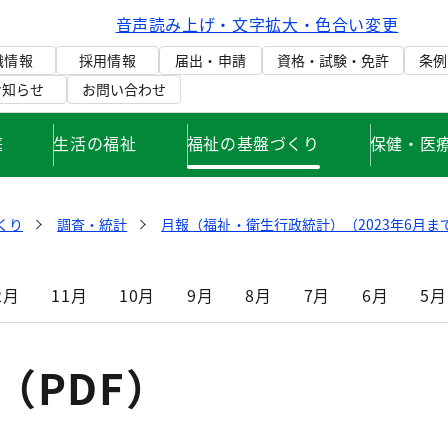
音声読み上げ・文字拡大・色合い変更
織情報
採用情報
届出・申請
資格・試験・免許
条例
お知らせ
お問い合わせ
庭
生活の福祉
福祉の基盤づくり
保健・医
くり
調査・統計
月報（福祉・衛生行政統計）（2023年6月ま
2月
11月
10月
9月
8月
7月
6月
5月
（PDF）