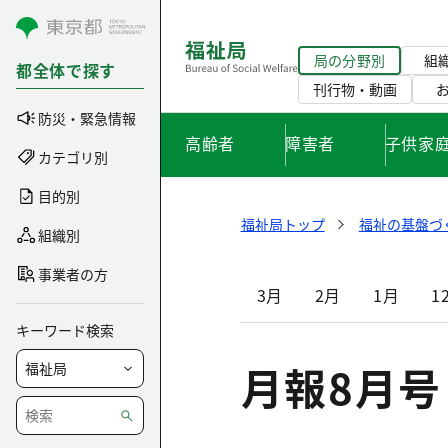
コンテンツにスキップ
局の分野別
組
都全体で探す
刊行物・動画
防災・緊急情報
高齢者
障害者
子供家
カテゴリ別
目的別
福祉局トップ
福祉の基盤づ
組織別
事業者の方
3月
2月
1月
1
キーワード検索
月報8月号