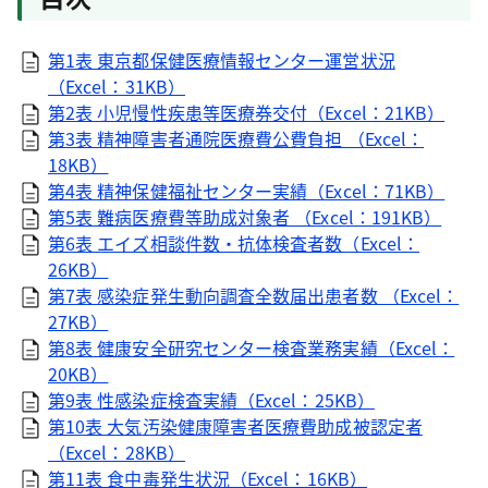
第1表 東京都保健医療情報センター運営状況
（Excel：31KB）
第2表 小児慢性疾患等医療券交付（Excel：21KB）
第3表 精神障害者通院医療費公費負担 （Excel：
18KB）
第4表 精神保健福祉センター実績（Excel：71KB）
第5表 難病医療費等助成対象者 （Excel：191KB）
第6表 エイズ相談件数・抗体検査者数（Excel：
26KB）
第7表 感染症発生動向調査全数届出患者数 （Excel：
27KB）
第8表 健康安全研究センター検査業務実績（Excel：
20KB）
第9表 性感染症検査実績（Excel：25KB）
第10表 大気汚染健康障害者医療費助成被認定者
（Excel：28KB）
第11表 食中毒発生状況（Excel：16KB）