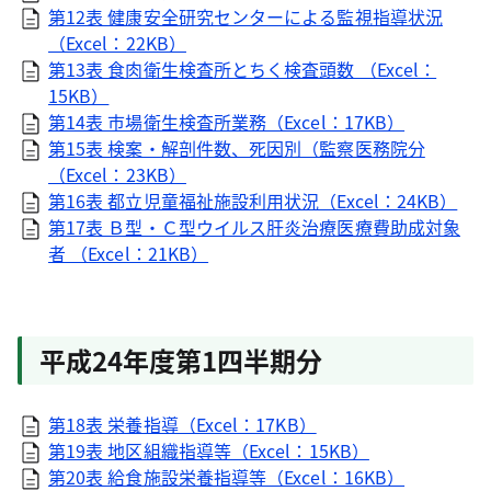
第12表 健康安全研究センターによる監視指導状況
（Excel：22KB）
第13表 食肉衛生検査所とちく検査頭数 （Excel：
15KB）
第14表 市場衛生検査所業務（Excel：17KB）
第15表 検案・解剖件数、死因別（監察医務院分
（Excel：23KB）
第16表 都立児童福祉施設利用状況（Excel：24KB）
第17表 Ｂ型・Ｃ型ウイルス肝炎治療医療費助成対象
者 （Excel：21KB）
平成24年度第1四半期分
第18表 栄養指導（Excel：17KB）
第19表 地区組織指導等（Excel：15KB）
第20表 給食施設栄養指導等（Excel：16KB）