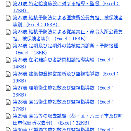
第21表 特定給食施設に対する指導・監督（Excel：
17KB）
第22表 結核予防法による医療費公費負担、被保険者
等別 （Excel：16KB）
第23表 結核予防法による従業禁止・命令入所公費負
担、被保険者等別 （Excel：16KB）
第24表 定期及び定期外の結核健康診断・予防接種
（Excel：18KB）
第25表 在宅難病患者訪問相談指導実績（Excel：
14KB）
第26表 建築物登録営業所及び監視指導数（Excel：
19KB）
第27表 環境衛生施設数及び監視指導数（Excel：
23KB）
第28表 食品衛生施設数及び監視指導数（Excel：
27KB）
第29表 食品等の収去試験（都・区・八王子市及び町
田市保健所収去分）（Excel：22KB）
第30表 化製場等施設数及び監視指導数（Excel：