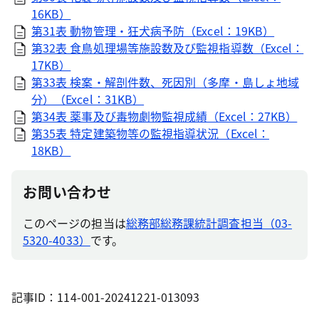
16KB）
第31表 動物管理・狂犬病予防（Excel：19KB）
第32表 食鳥処理場等施設数及び監視指導数（Excel：
17KB）
第33表 検案・解剖件数、死因別（多摩・島しょ地域
分）（Excel：31KB）
第34表 薬事及び毒物劇物監視成績（Excel：27KB）
第35表 特定建築物等の監視指導状況（Excel：
18KB）
お問い合わせ
このページの担当は
総務部総務課統計調査担当（03-
5320-4033）
です。
記事ID：114-001-20241221-013093