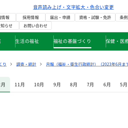
音声読み上げ・文字拡大・色合い変更
織情報
採用情報
届出・申請
資格・試験・免許
条例
お知らせ
お問い合わせ
庭
生活の福祉
福祉の基盤づくり
保健・医
くり
調査・統計
月報（福祉・衛生行政統計）（2023年6月ま
2月
11月
10月
9月
8月
7月
6月
5月