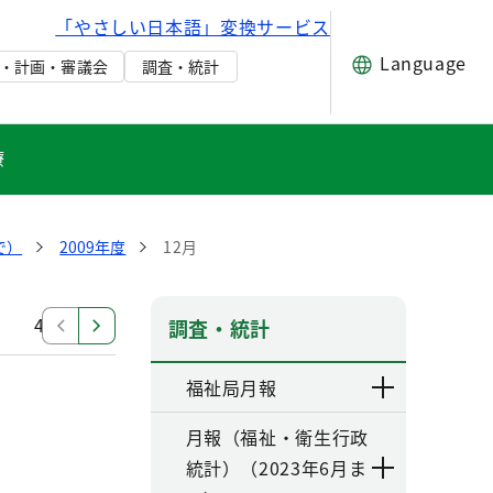
「やさしい日本語」変換サービス
Language
・計画・審議会
調査・統計
療
で）
2009年度
12月
4月
調査・統計
福祉局月報
月報（福祉・衛生行政
統計）（2023年6月ま