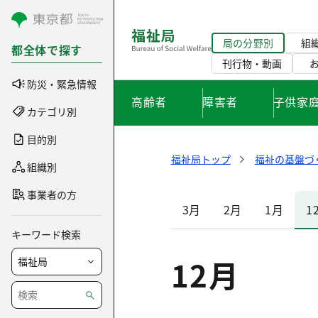
コンテンツにスキップ
局の分野別
組
都全体で探す
刊行物・動画
防災・緊急情報
高齢者
障害者
子供家
カテゴリ別
目的別
福祉局トップ
福祉の基盤づ
組織別
事業者の方
3月
2月
1月
1
キーワード検索
12月