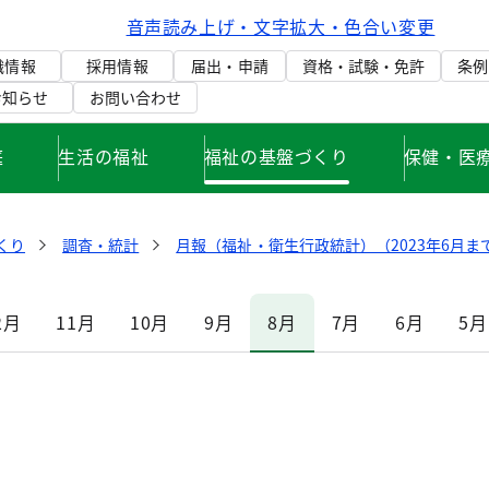
音声読み上げ・文字拡大・色合い変更
織情報
採用情報
届出・申請
資格・試験・免許
条例
お知らせ
お問い合わせ
庭
生活の福祉
福祉の基盤づくり
保健・医
くり
調査・統計
月報（福祉・衛生行政統計）（2023年6月ま
2月
11月
10月
9月
8月
7月
6月
5月