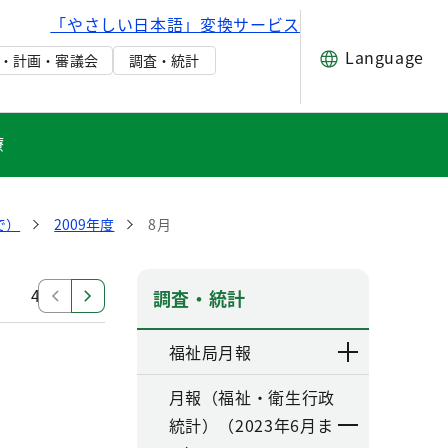
「やさしい日本語」変換サービス
Language
・計画・審議会
調査・統計
療
で）
2009年度
8月
4月
調査・統計
福祉局月報
月報（福祉・衛生行政
統計）（2023年6月ま