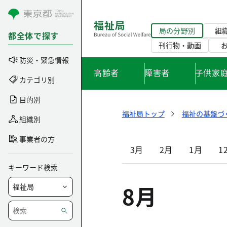
コンテンツにスキップ
局の分野別
組
都全体で探す
刊行物・動画
防災・緊急情報
高齢者
障害者
子供家
カテゴリ別
目的別
福祉局トップ
福祉の基盤づ
組織別
事業者の方
3月
2月
1月
1
キーワード検索
8月