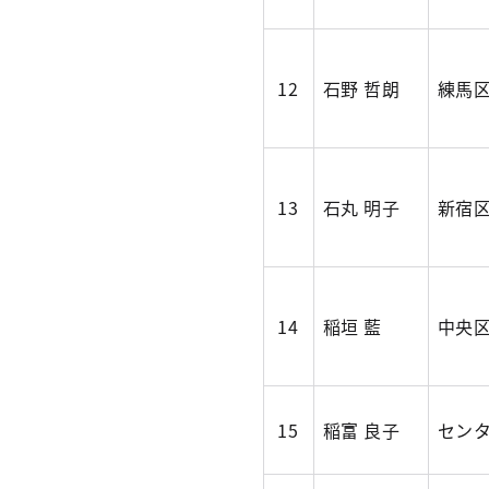
12
石野 哲朗
練馬
13
石丸 明子
新宿
14
稲垣 藍
中央
15
稲富 良子
セン