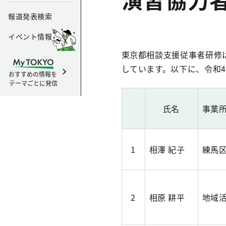
報道発表検索
イベント情報
東京都相談支援従事者研修
しています。以下に、令和
おすすめの情報を
テーマごとに発信
氏名
事業
1
相澤 紀子
練馬
2
相原 耕平
地域