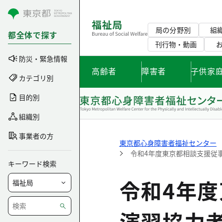
コンテンツにスキップ
局の分野別
組
都全体で探す
刊行物・動画
防災・緊急情報
高齢者
障害者
子供家
カテゴリ別
目的別
組織別
事業者の方
東京都心身障害者福祉センター
令和4年度東京都相談支援従
キーワード検索
令和4年
演習協力