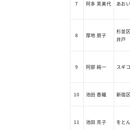
7
阿多 芙美代
あお
杉並
8
厚地 朋子
井戸
9
阿部 純一
スギ
10
池田 香織
新宿
11
池田 克子
をと