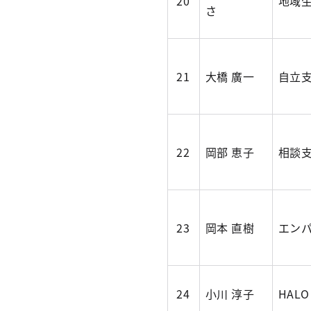
20
地域
さ
21
大橋 廣一
自立
22
岡部 恵子
相談
23
岡本 直樹
エン
24
小川 淳子
HAL