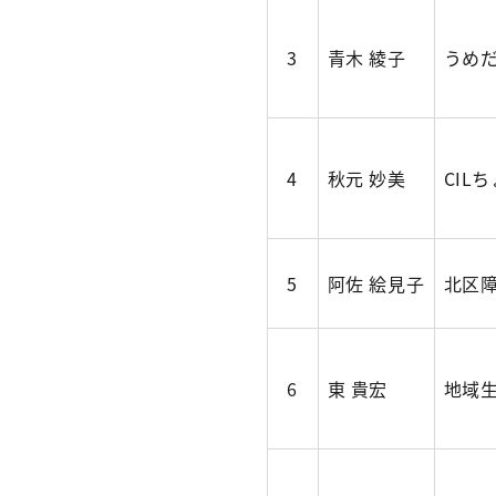
3
青木 綾子
うめ
4
秋元 妙美
CIL
5
阿佐 絵見子
北区
6
東 貴宏
地域