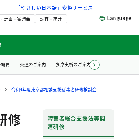
「やさしい日本語」変換サービス
Language
・計画・審議会
調査・統計
療
の概要
交通のご案内
多摩支所のご案内
お問い合わせ（所
会
令和4年度東京都相談支援従事者研修検討会
研修
障害者総合支援法等関
連研修