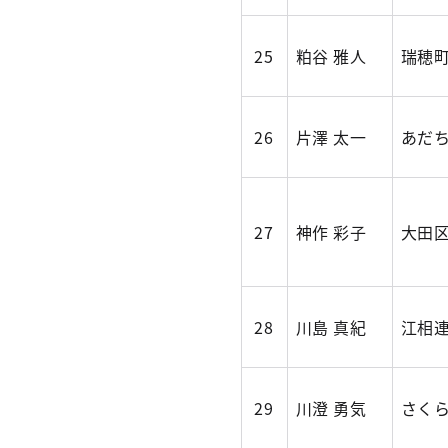
25
粕谷 雅人
瑞穂
26
片澤 太一
あだ
27
神作 彩子
大田
28
川島 真紀
江相
29
川澄 勇気
さく