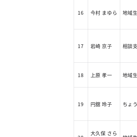
16
今村 まゆら
地域
17
岩崎 京子
相談
18
上原 孝一
地域生
19
円舘 玲子
ちょ
大久保 さら