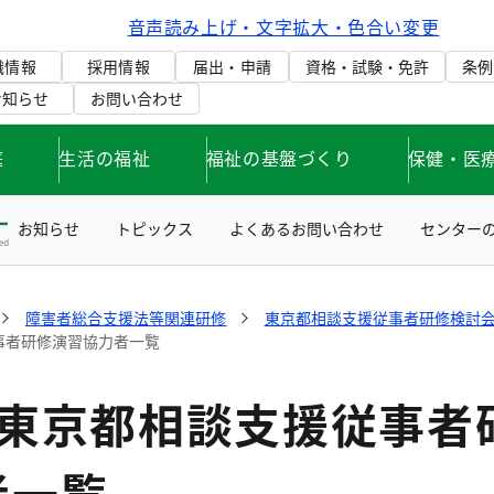
音声読み上げ・文字拡大・色合い変更
織情報
採用情報
届出・申請
資格・試験・免許
条例
お知らせ
お問い合わせ
庭
生活の福祉
福祉の基盤づくり
保健・医
お知らせ
トピックス
よくあるお問い合わせ
センター
障害者総合支援法等関連研修
東京都相談支援従事者研修検討
事者研修演習協力者一覧
度東京都相談支援従事者
者一覧