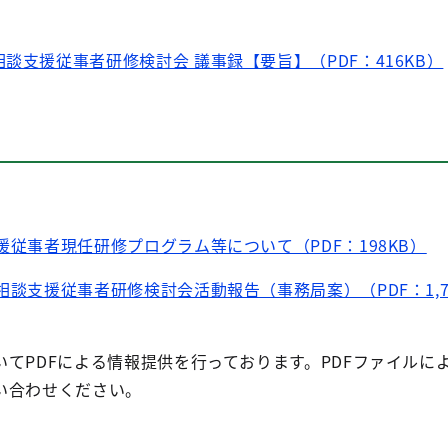
談支援従事者研修検討会 議事録【要旨】（PDF：416KB）
援従事者現任研修プログラム等について（PDF：198KB）
相談支援従事者研修検討会活動報告（事務局案）（PDF：1,7
てPDFによる情報提供を行っております。PDFファイルに
い合わせください。