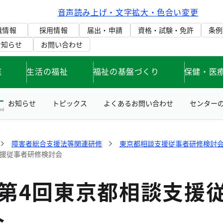
音声読み上げ・文字拡大・色合い変更
織情報
採用情報
届出・申請
資格・試験・免許
条例
お知らせ
お問い合わせ
庭
生活の福祉
福祉の基盤づくり
保健・医
お知らせ
トピックス
よくあるお問い合わせ
センター
障害者総合支援法等関連研修
東京都相談支援従事者研修検討
支援従事者研修検討会
度第4回東京都相談支援
会