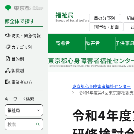
コンテンツにスキップ
局の分野別
組
都全体で探す
刊行物・動画
防災・緊急情報
高齢者
障害者
子供家
カテゴリ別
目的別
組織別
事業者の方
東京都心身障害者福祉センター
令和4年度第4回東京都相談
キーワード検索
令和4年
研修検討