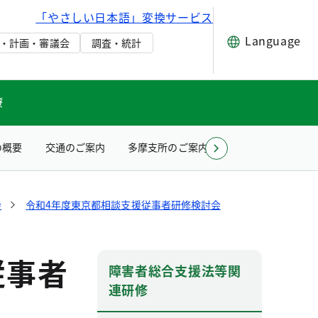
「やさしい日本語」変換サービス
Language
・計画・審議会
調査・統計
療
の概要
交通のご案内
多摩支所のご案内
お問い合わせ（所
会
令和4年度東京都相談支援従事者研修検討会
従事者
障害者総合支援法等関
連研修