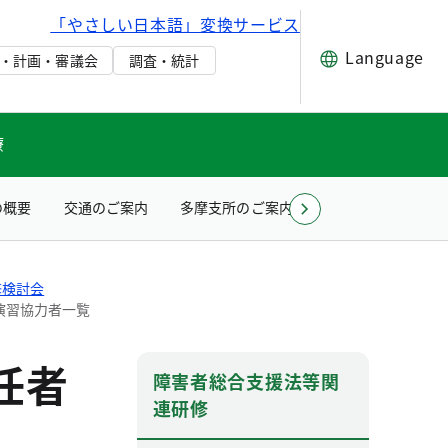
「やさしい日本語」変換サービス
Language
・計画・審議会
調査・統計
療
の概要
交通のご案内
多摩支所のご案内
お問い合わせ（所
修検討会
演習協力者一覧
任者
障害者総合支援法等関
連研修