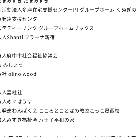
たまみずき たまみずき
利活動法人多摩在宅支援センター円 グループホーム くぬぎの
童発達支援センター
ステディーリンク グループホームリックス
人Shanti プラーナ新宿
法人府中市社会福祉協議会
 みしょう
 olino wood
法人雲柱社
法人めぐはうす
人発達わんぱく会 こころとことばの教室こっこ葛西校
法人みずき福祉会 八王子平和の家