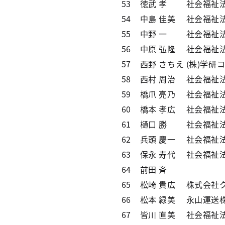
53
徳武 孝
社会福祉
54
中島 佳美
社会福祉
55
中野 一
社会福祉
56
中原 弘隆
社会福祉
57
西野 さちえ
(株)学研
58
西村 周治
社会福祉
59
橋爪 亮乃
社会福祉
60
橋本 孝広
社会福祉
61
樋口 勝
社会福祉
62
兵頭 慶一
社会福祉
63
保永 寿代
社会福祉
64
前田 斉
65
松崎 貴広
株式会社
66
松本 緑美
永山運送
67
皆川 直美
社会福祉