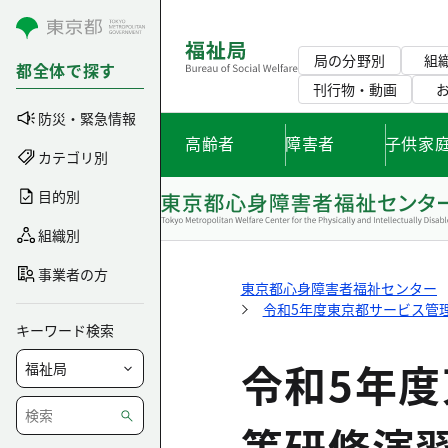
コンテンツにスキップ
局の分野別
組
都全体で探す
刊行物・動画
防災・緊急情報
高齢者
障害者
子供家
カテゴリ別
目的別
組織別
事業者の方
東京都心身障害者福祉センター
令和5年度東京都サービス管
キーワード検索
令和5年
等研修演