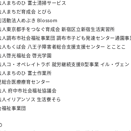
法人まちのひ 富士清掃サービス
法人まちだ育成会 とびら
活動法人めぶき Blossom
法人東京都手をつなぐ育成会 新宿区立新宿生活実習所
法人調布市社会福祉事業団 調布市子ども発達センター通園事
法人もくば会 八王子障害者総合支援支援センター とことこ
法人啓光福祉会 啓光学園
法人コ・オペレイトラボ 就労継続支援B型事業 イル・ヴェン
法人まちのひ 富士作業所
児総合医療療育センター
法人 府中市社会福祉協議会
法人イリアンソス 生活寮そら
会福祉事業団
の