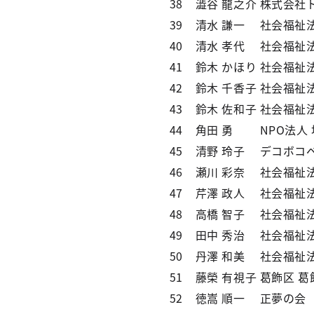
38
澁谷 龍之介
株式会社
39
清水 謙一
社会福祉
40
清水 孝代
社会福祉
41
鈴木 かほり
社会福祉
42
鈴木 千香子
社会福祉
43
鈴木 佐和子
社会福祉
44
角田 勇
NPO法人
45
清野 玲子
デコボコ
46
瀬川 彩奈
社会福祉
47
芹澤 政人
社会福祉
48
高橋 智子
社会福祉
49
田中 秀治
社会福祉
50
丹澤 和美
社会福祉
51
藤榮 有視子
葛飾区 
52
徳嵩 順一
正夢の会