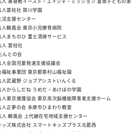
法人 基督教イースト・エイジャ・ミッション 富坂子どもの家
法人雲柱社 賀川学園
生活支援センター
法人鶴風会 東京小児療育病院
法人まちのひ 富士清掃サービス
人 雲柱社
たんとの会
法人全国児童発達支援協議会
会福祉事業団 東京都東村山福祉園
法人武蔵野 ジョブアシストいんくる
法人からしだね うめだ・あけぼの学園
法人東京援護協会 東京高次脳機能障害者支援ホーム
法人正夢の会 多摩市ひまわり教室
法人 鶴風会 上代継在宅地域支援センター
キッズ株式会社 スマートキッズプラス北葛西