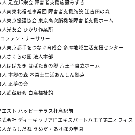
法人 足立邦栄会 障害者支援施設みずき
法人南東北福祉事業団 障害者支援施設 江古田の森
法人東京援護協会 東京高次脳機能障害者支援ホーム
法人光友会 ひかり作業所
ココファン・ナーサリー
法人東京都手をつなぐ育成会 多摩地域生活支援センター
法人さくらの園 法人本部
法人はばたき はばたきの郷 八王子自立ホーム
法人 本郷の森 本富士生活あんしん拠点
法人 正夢の会
法人武蔵野会 白鳥福祉館
クエスト ハッピーテラス拝島駅前
株式会社 ディーキャリアITエキスパート八王子第二オフィス
法人からしだね うめだ・あけぼの学園