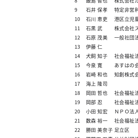
8
飯島 智也
株式会社
9
石井 保孝
特定非営
10
石川 恵吏
港区立児
11
石黒 武
株式会社
12
石原 茂美
一般社団法
13
伊藤 仁
14
犬飼 知子
社会福祉
15
今泉 寛
あすはの会
16
岩崎 和也
知創株式会社
17
海上 隆司
18
岡田 哲也
社会福祉
19
岡部 忍
社会福祉
20
小田 知宏
ＮＰＯ法
21
数森 裕一
社会福祉
22
勝田 美奈子
足立区