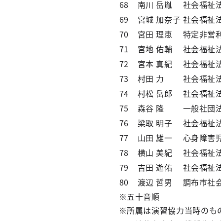
68
南川 岳胤
社会福祉
69
宮城 加奈子
社会福祉
70
宮田 理恵
特定非営利
71
宮地 佑輔
社会福祉
72
宮本 真紀
社会福祉
73
村田 力
社会福祉
74
村松 岳郎
社会福祉
75
森谷 隆
一般社団
76
梁取 明子
社会福祉
77
山田 雄一
心身障害
78
横山 美紀
社会福祉
79
吉田 遊佑
社会福祉
80
渡辺 哲男
調布市社
※五十音順
※所属は演習協力当時のも