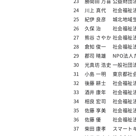
23
勝間田 万喜
公益財団
24
川上 真代
社会福祉
25
紀伊 良彦
城北地域
26
久保 治
社会福祉
27
熊谷 さやか
社会福祉
28
倉知 俊一
社会福祉法
29
郡司 晴雄
NPO法人
30
光真坊 浩史
一般社団
31
小島 一明
東京都社
32
後藤 耕士
社会福祉
33
酒井 康年
社会福祉
34
相良 宏司
社会福祉
35
佐藤 享美
社会福祉
36
佐藤 優
社会福祉
37
柴田 康孝
スマート