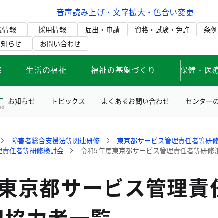
音声読み上げ・文字拡大・色合い変更
織情報
採用情報
届出・申請
資格・試験・免許
条例
お知らせ
お問い合わせ
庭
生活の福祉
福祉の基盤づくり
保健・医
お知らせ
トピックス
よくあるお問い合わせ
センター
障害者総合支援法等関連研修
東京都サービス管理責任者等研
理責任者等研修検討会
令和5年度東京都サービス管理責任者等研修
度東京都サービス管理責
習協力者一覧