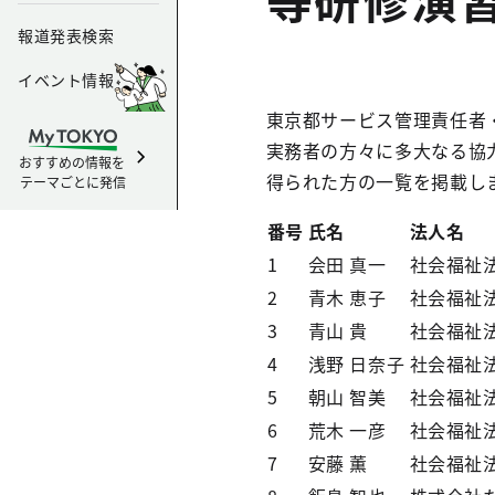
報道発表検索
イベント情報
東京都サービス管理責任者
実務者の方々に多大なる協
おすすめの情報を
得られた方の一覧を掲載し
テーマごとに発信
番号
氏名
法人名
1
会田 真一
社会福祉
2
青木 恵子
社会福祉
3
青山 貴
社会福祉
4
浅野 日奈子
社会福祉
5
朝山 智美
社会福祉
6
荒木 一彦
社会福祉
7
安藤 薫
社会福祉