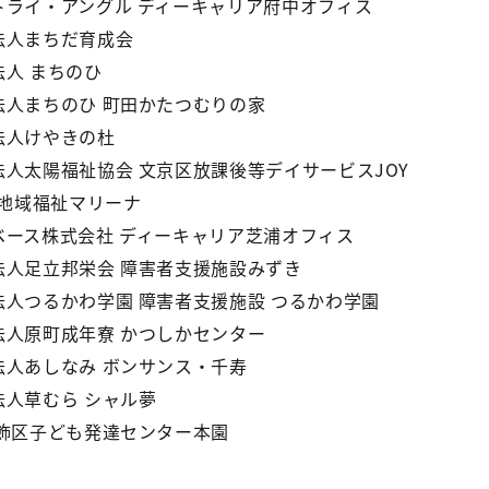
トライ・アングル ディーキャリア府中オフィス
法人まちだ育成会
法人 まちのひ
法人まちのひ 町田かたつむりの家
法人けやきの杜
法人太陽福祉協会 文京区放課後等デイサービスJOY
 地域福祉マリーナ
ベース株式会社 ディーキャリア芝浦オフィス
法人足立邦栄会 障害者支援施設みずき
法人つるかわ学園 障害者支援施設 つるかわ学園
法人原町成年寮 かつしかセンター
法人あしなみ ボンサンス・千寿
法人草むら シャル夢
葛飾区子ども発達センター本園