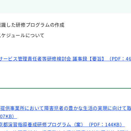
意識した研修プログラムの作成
スケジュールについて
サービス管理責任者等研修検討会 議事録【要旨】（PDF：46
ス提供事業所において障害児者の豊かな生活の実現に向けて
07KB）
京都演習指導養成研修プログラム（案）（PDF：144KB）