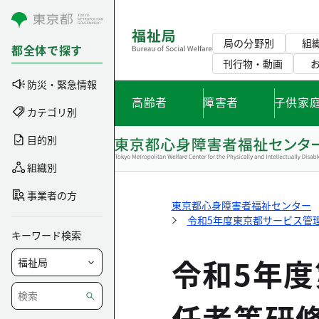
コンテンツにスキップ
局の分野別
組
都全体で探す
刊行物・動画
防災・緊急情報
高齢者
障害者
子供家
カテゴリ別
目的別
組織別
事業者の方
東京都心身障害者福祉センター
令和5年度東京都サービス管
キーワード検索
令和5年
任者等研