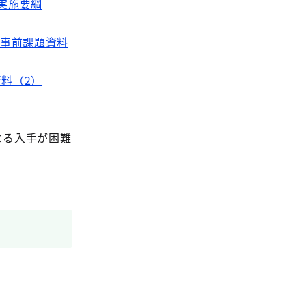
実施要綱
 事前課題資料
料（2）
よる入手が困難