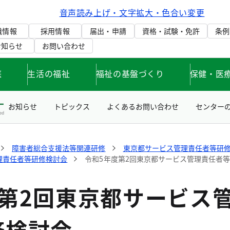
音声読み上げ・文字拡大・色合い変更
織情報
採用情報
届出・申請
資格・試験・免許
条例
お知らせ
お問い合わせ
庭
生活の福祉
福祉の基盤づくり
保健・医
お知らせ
トピックス
よくあるお問い合わせ
センター
障害者総合支援法等関連研修
東京都サービス管理責任者等研
理責任者等研修検討会
令和5年度第2回東京都サービス管理責任者
度第2回東京都サービス
修検討会