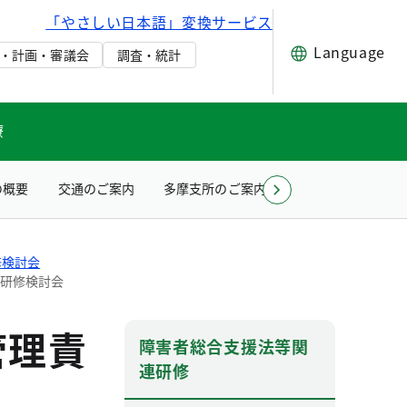
「やさしい日本語」変換サービス
Language
・計画・審議会
調査・統計
療
の概要
交通のご案内
多摩支所のご案内
お問い合わせ（所
修検討会
等研修検討会
管理責
障害者総合支援法等関
連研修