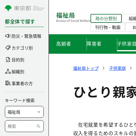
コンテンツにスキップ
局の分野別
組
都全体で探す
刊行物・動画
防災・緊急情報
高齢者
障害者
子供家
カテゴリ別
目的別
福祉局トップ
子供家庭
組織別
事業者の方
ひとり親
キーワード検索
在宅就業を希望するひとり
収入を得るためのスキルの