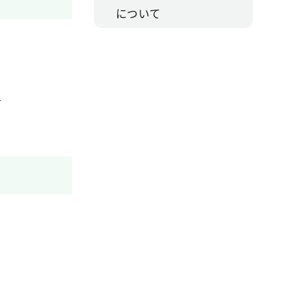
について
方