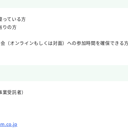
整っている方
有りの方
告会（オンラインもしくは対面）への参加時間を確保できる
事業受託者）
m.co.jp