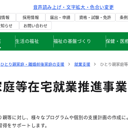
音声読み上げ・文字拡大・色合い変更
織情報
採用情報
届出・申請
資格・試験・免許
条例
お知らせ
お問い合わせ
庭
生活の福祉
福祉の基盤づくり
保健・医
ひとり親家庭・離婚前後家庭の支援
就業支援
ひとり親家庭等
家庭等在宅就業推進事業
親等に対し、様々なプログラムや個別の支援計画の作成に
習得をサポートします。