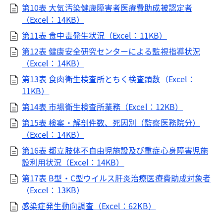
第10表 大気汚染健康障害者医療費助成被認定者
（Excel：14KB）
第11表 食中毒発生状況（Excel：11KB）
第12表 健康安全研究センターによる監視指導状況
（Excel：14KB）
第13表 食肉衛生検査所とちく検査頭数（Excel：
11KB）
第14表 市場衛生検査所業務（Excel：12KB）
第15表 検案・解剖件数、死因別（監察医務院分）
（Excel：14KB）
第16表 都立肢体不自由児施設及び重症心身障害児施
設利用状況（Excel：14KB）
第17表 B型・C型ウイルス肝炎治療医療費助成対象者
（Excel：13KB）
感染症発生動向調査（Excel：62KB）