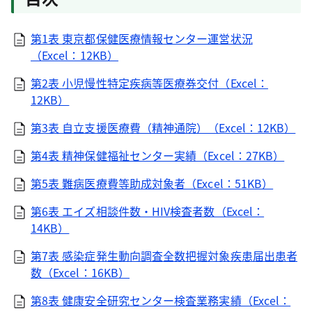
第1表 東京都保健医療情報センター運営状況
（Excel：12KB）
第2表 小児慢性特定疾病等医療券交付（Excel：
12KB）
第3表 自立支援医療費（精神通院）（Excel：12KB）
第4表 精神保健福祉センター実績（Excel：27KB）
第5表 難病医療費等助成対象者（Excel：51KB）
第6表 エイズ相談件数・HIV検査者数（Excel：
14KB）
第7表 感染症発生動向調査全数把握対象疾患届出患者
数（Excel：16KB）
第8表 健康安全研究センター検査業務実績（Excel：