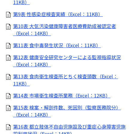
11KB）
第9表 性感染症検査実績（Excel：11KB）
第10表 大気汚染健康障害者医療費助成被認定者
（Excel：14KB）
第11表 食中毒発生状況（Excel：11KB）
第12表 健康安全研究センターによる監視指導状況
（Excel：14KB）
第13表 食肉衛生検査所とちく検査頭数（Excel：
11KB）
第14表 市場衛生検査所業務（Excel：12KB）
第15表 検案・解剖件数、死因別（監察医務院分）
（Excel：14KB）
第16表 都立肢体不自由児施設及び重症心身障害児施
設利用状況（Excel：14KB）