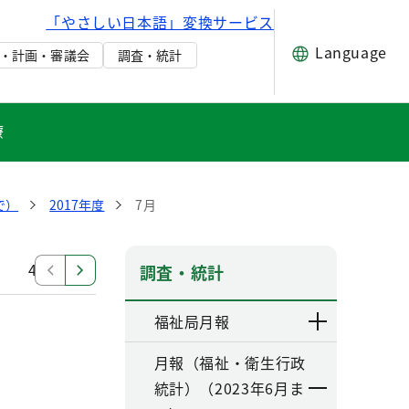
「やさしい日本語」変換サービス
Language
・計画・審議会
調査・統計
療
で）
2017年度
7月
4月
調査・統計
福祉局月報
月報（福祉・衛生行政
統計）（2023年6月ま