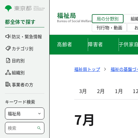
コンテンツにスキップ
局の分野別
組
都全体で探す
刊行物・動画
防災・緊急情報
高齢者
障害者
子供家
カテゴリ別
目的別
福祉局トップ
福祉の基盤づ
組織別
事業者の方
3月
2月
1月
1
キーワード検索
7月