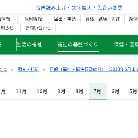
音声読み上げ・文字拡大・色合い変更
織情報
採用情報
届出・申請
資格・試験・免許
条例
お知らせ
お問い合わせ
庭
生活の福祉
福祉の基盤づくり
保健・医
くり
調査・統計
月報（福祉・衛生行政統計）（2023年6月ま
2月
11月
10月
9月
8月
7月
6月
5月