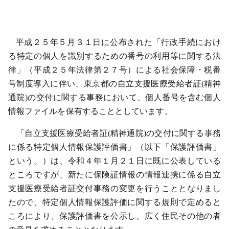
平成
２５
年
５
月
３１
日に公布された「行政手続におけ
る特定の個人を識別するための番号の利用等に関する法
律」（平成
２５
年法律第
２７
号）による社会保障・税番
号制度導入に伴い、東京都の
自立支援医療受給者証(精神
通院)
の交付に関する事務において、個人番号を含む個人
情報ファイルを保有することとしています。
「
自立支援医療受給者証(精神通院)
の交付に関する事務
に係る特定個人情報保護評価書」（以下「保護評価書」
という。）は、令和４年１月２１日に既に公表している
ところですが、新たに
保険証情報の
情報連携に係る自立
支援医療受給者証交付事務の変更を行う
こととなりまし
たので、特定個人情報保護評価に関する規則で定めると
ころにより、保護評価書を公示し、広く住民その他の者