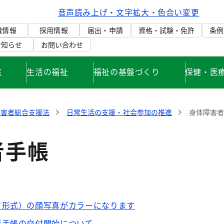
音声読み上げ・文字拡大・色合い変更
織情報
採用情報
届出・申請
資格・試験・免許
条例
お知らせ
お問い合わせ
庭
生活の福祉
福祉の基盤づくり
保健・医
障害者総合支援法
日常生活の支援・社会参加の推進
身体障害
者手帳
ド形式）の顔写真がカラーになります
者手帳の交付開始について