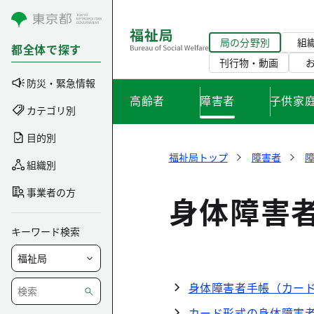
コンテンツにスキップ
局の分野別
組
都全体で探す
刊行物・動画
防災・緊急情報
高齢者
障害者
子供家
カテゴリ別
目的別
福祉局トップ
障害者
組織別
事業者の方
身体障害
キーワード検索
身体障害者手帳（カー
カード形式の身体障害