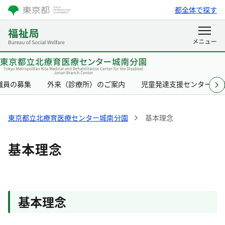
都全体で探す
職員の募集
外来（診療所）のご案内
児童発達支援センター（
東京都立北療育医療センター城南分園
基本理念
基本理念
基本理念