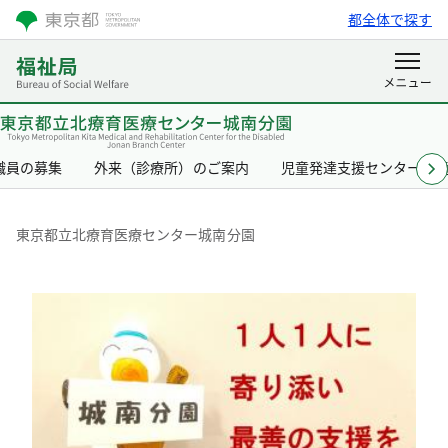
都全体で探す
職員の募集
外来（診療所）のご案内
児童発達支援センター（
東京都立北療育医療セン
東京都立北療育医療センター城南分園