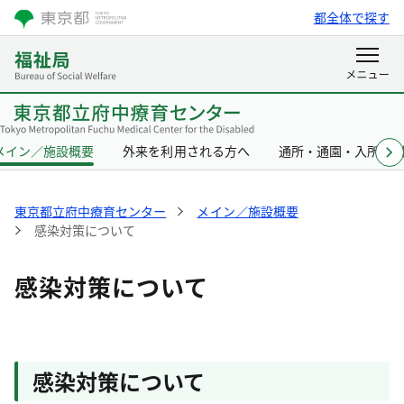
都全体で探す
メイン／施設概要
外来を利用される方へ
通所・通園・入所を
東京都立府中療育センター
メイン／施設概要
感染対策について
感染対策について
感染対策について