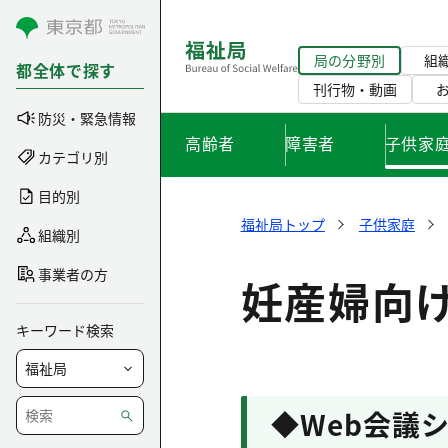
コンテンツにスキップ
局の分野別
組
都全体で探す
刊行物・動画
防災・緊急情報
高齢者
障害者
子供家
カテゴリ別
目的別
福祉局トップ
子供家庭
組織別
事業者の方
妊産婦向
キーワード検索
◆Web会議