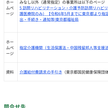
ホー
みなし以外（通常指定）の事業所は以下のページ
ムぺ
5 訪問リハビリテーション・介護予防訪問リハビ
ージ
護医療院のみ）【令和6年5月までに東京都より指
出・手続き・通知等|東京都福祉局
ホー
ムペ
指定介護機関（生活保護法・中国残留邦人等支援
ージ
資料
介護給付費請求の手引き
（東京都国民健康保険団
問合せ先