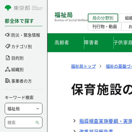
コンテンツにスキップ
局の分野別
組
都全体で探す
刊行物・動画
防災・緊急情報
高齢者
障害者
子供家
カテゴリ別
目的別
福祉局トップ
福祉の基盤づ
組織別
事業者の方
保育施設
キーワード検索
指導検査実施要綱・実
改善状況報告書