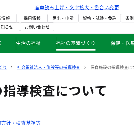
音声読み上げ・文字拡大・色合い変更
織情報
採用情報
届出・申請
資格・試験・免許
条例
お知らせ
お問い合わせ
庭
生活の福祉
福祉の基盤づくり
保健・医
くり
社会福祉法人・施設等の指導検査
保育施設の指導検査に
の指導検査について
施方針・検査基準等