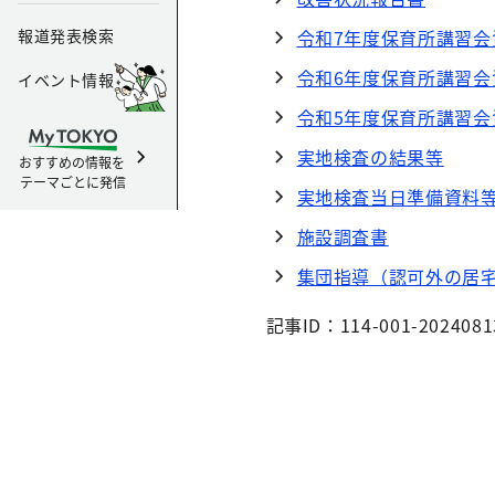
報道発表検索
令和7年度保育所講習会
令和6年度保育所講習会
イベント情報
令和5年度保育所講習会
実地検査の結果等
おすすめの情報を
テーマごとに発信
実地検査当日準備資料
施設調査書
集団指導（認可外の居
記事ID：114-001-2024081