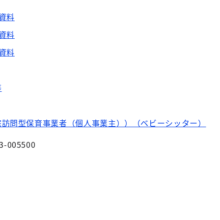
資料
資料
資料
等
宅訪問型保育事業者（個人事業主））（ベビーシッター）
3-005500