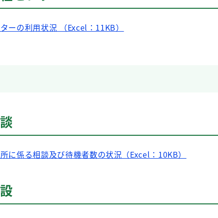
ターの利用状況 （Excel：11KB）
相談
入所に係る相談及び待機者数の状況（Excel：10KB）
施設