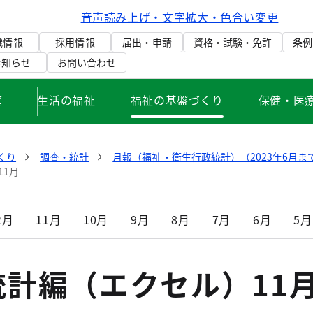
音声読み上げ・文字拡大・色合い変更
織情報
採用情報
届出・申請
資格・試験・免許
条例
お知らせ
お問い合わせ
庭
生活の福祉
福祉の基盤づくり
保健・医
くり
調査・統計
月報（福祉・衛生行政統計）（2023年6月ま
11月
2月
11月
10月
9月
8月
7月
6月
5月
統計編（エクセル）11