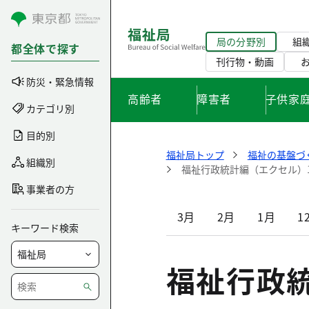
コンテンツにスキップ
局の分野別
組
都全体で探す
刊行物・動画
防災・緊急情報
高齢者
障害者
子供家
カテゴリ別
目的別
福祉局トップ
福祉の基盤づ
組織別
福祉行政統計編（エクセル）
事業者の方
3月
2月
1月
1
キーワード検索
福祉行政