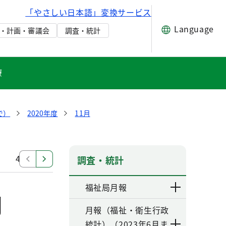
「やさしい日本語」変換サービス
Language
・計画・審議会
調査・統計
療
で）
2020年度
11月
4月
調査・統計
福祉局月報
月
月報（福祉・衛生行政
統計）（2023年6月ま