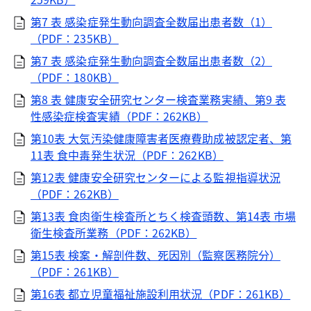
第7 表 感染症発生動向調査全数届出患者数（1）
（PDF：235KB）
第7 表 感染症発生動向調査全数届出患者数（2）
（PDF：180KB）
第8 表 健康安全研究センター検査業務実績、第9 表
性感染症検査実績（PDF：262KB）
第10表 大気汚染健康障害者医療費助成被認定者、第
11表 食中毒発生状況（PDF：262KB）
第12表 健康安全研究センターによる監視指導状況
（PDF：262KB）
第13表 食肉衛生検査所とちく検査頭数、第14表 市場
衛生検査所業務（PDF：262KB）
第15表 検案・解剖件数、死因別（監察医務院分）
（PDF：261KB）
第16表 都立児童福祉施設利用状況（PDF：261KB）