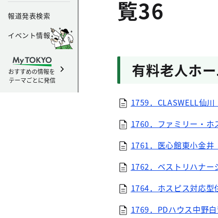
覧36
報道発表検索
イベント情報
有料老人ホーム
おすすめの情報を
テーマごとに発信
1759．CLASWELL仙川
1760．ファミリー・ホ
1761．医心館東小金井（P
1762．ベストリハナー
1764．ホスピス対応型
1769．PDハウス中野白