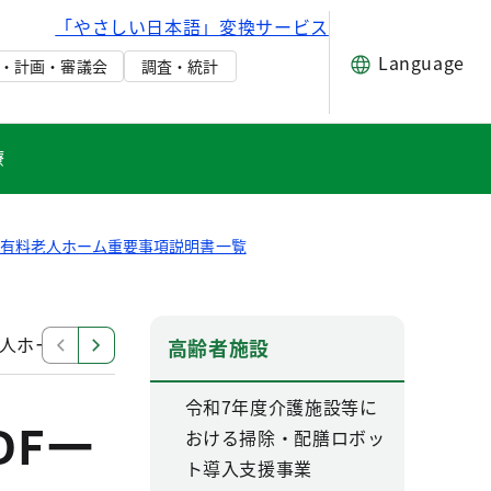
「やさしい日本語」変換サービス
Language
・計画・審議会
調査・統計
療
都有料老人ホーム重要事項説明書一覧
人ホーム重要事項説明書PDF一覧2
有料老人ホーム重要事
高齢者施設
令和7年度介護施設等に
DF一
おける掃除・配膳ロボッ
ト導入支援事業