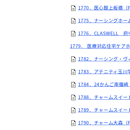
1770．医心館上板橋（PD
1775．ナーシングホー
1776．CLASWELL 
1779. 医療対応住宅ケア
1782．ナーシング・ヴィ
1783．アテニティ玉川学
1784．24かんご南篠崎（
1788．チャームスイート
1789．チャームスイート
1790．チャーム大森（P