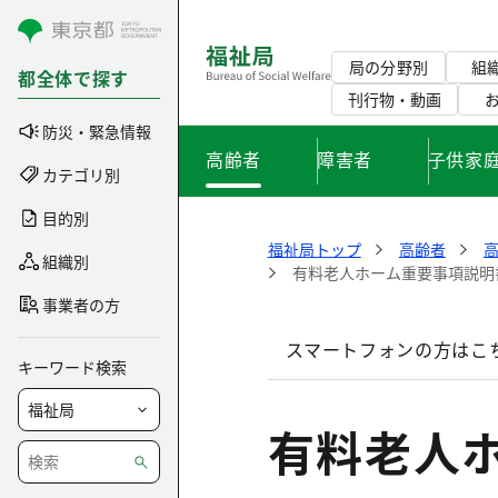
コンテンツにスキップ
局の分野別
組
都全体で探す
刊行物・動画
防災・緊急情報
高齢者
障害者
子供家
カテゴリ別
目的別
福祉局トップ
高齢者
組織別
有料老人ホーム重要事項説明書
事業者の方
スマートフォンの方はこ
キーワード検索
有料老人ホ