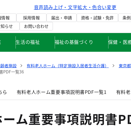
音声読み上げ・文字拡大・色合い変更
織情報
採用情報
届出・申請
資格・試験・免許
条例
お知らせ
お問い合わせ
庭
生活の福祉
福祉の基盤づくり
保健・医
高齢者施設
有料老人ホーム（特定施設入居者生活介護）
東京
PDF一覧36
ちら
有料老人ホーム重要事項説明書PDF一覧1
有料老
ーム重要事項説明書P