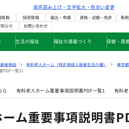
音声読み上げ・文字拡大・色合い変更
織情報
採用情報
届出・申請
資格・試験・免許
条例
お知らせ
お問い合わせ
庭
生活の福祉
福祉の基盤づくり
保健・医
高齢者施設
有料老人ホーム（特定施設入居者生活介護）
東京
PDF一覧31
ちら
有料老人ホーム重要事項説明書PDF一覧1
有料老
ーム重要事項説明書P