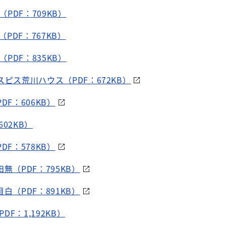
PDF：709KB）
PDF：767KB）
PDF：835KB）
スピス荒川ハウス（PDF：672KB）
DF：606KB）
602KB）
DF：578KB）
無（PDF：795KB）
白（PDF：891KB）
DF：1,192KB）