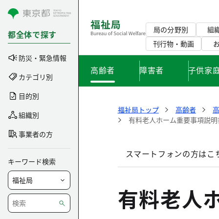
コンテンツにスキップ
局の分野別
組
都全体で探す
刊行物・動画
防災・緊急情報
高齢者
障害者
子供家
カテゴリ別
目的別
福祉局トップ
高齢者
組織別
有料老人ホーム重要事項説明書
事業者の方
スマートフォンの方はこ
キーワード検索
有料老人ホ