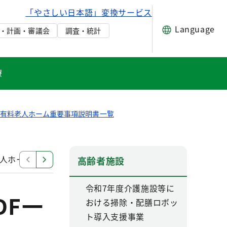
「やさしい日本語」変換サービス
Language
・計画・審議会
調査・統計
療
都有料老人ホーム重要事項説明書一覧
人ホーム重要事項説明書PDF一覧2
有料老人ホーム重要事
高齢者施設
令和7年度介護施設等に
DF一
おける掃除・配膳ロボッ
ト導入支援事業