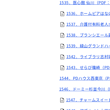
1535．医心館 仙川（PDF：
1536．ホームピアはなの
1537．介護付有料老人
1538．ブランシエール蔵
1539．緑山グランドハイ
1542．ライブラリ志村坂
1543．せらび篠崎（PD
1544．PDハウス西東京（P
1546．ドーミー杉並今川（P
1547．チャームスイート