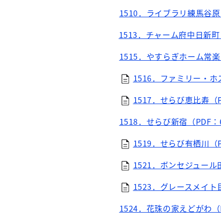
1510．ライブラリ練馬谷原（
1513．チャーム府中日新町（
1515．やすらぎホーム常楽（
1516．ファミリー・ホ
1517．せらび恵比寿（P
1518．せらび新宿（PDF：
1519．せらび有栖川（P
1521．ボンセジュール田
1523．グレースメイト目
1524．花珠の家えどがわ（P