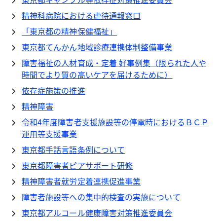
精神科病院における虐待通報窓口
「東京都の精神保健福祉」
東京都てんかん地域診療連携体制整備事業
障害福祉の人材育成・定着 好事例集（限られた人や
時間でより質の高いケアを届けるために）
依存症施策の推進
精神障害
令和4年度障害者支援施設等の停電時におけるＢＣＰ
運用等支援事業
東京都手話言語条例について
東京都障害者ピアサポート研修
精神障害者就労定着連携促進事業
障害者施設等への集中的検査の実施について
東京都アルコール健康障害対策推進委員会