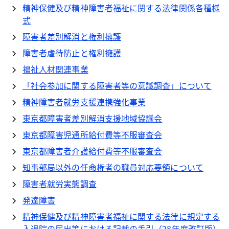
精神保健及び精神障害者福祉に関する法律関係各種様
式
障害者差別解消と権利擁護
障害者虐待防止と権利擁護
福祉人材関連事業
「社会参加に関する障害者等の意識調査」について
精神障害者就労支援連携強化事業
東京都障害者差別解消支援地域協議会
東京都障害児通所給付費等不服審査会
東京都障害者介護給付費等不服審査会
知事部局以外の任命権者の職員対応要領について
障害者就労実態調査
発達障害
精神保健及び精神障害者福祉に関する法律に規定する
入退院の届出等における記載の手引（28年度改訂版）