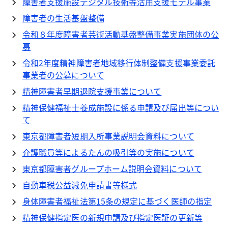
障害者支援施設デジタル技術等活用支援モデル事業
障害者の生活基盤整備
令和８年度障害者芸術活動基盤整備事業実施団体の公
募
令和2年度精神障害者地域移行体制整備支援事業委託
事業者の公募について
精神障害者早期退院支援事業について
精神保健福祉士養成施設に係る申請及び届出等につい
て
東京都障害者短期入所事業説明会資料について
介護職員等によるたんの吸引等の実施について
東京都障害者グループホーム説明会資料について
自動車税公益減免申請書等様式
身体障害者福祉法第15条の規定に基づく医師の指定
精神保健指定医の新規申請及び指定医証の更新等