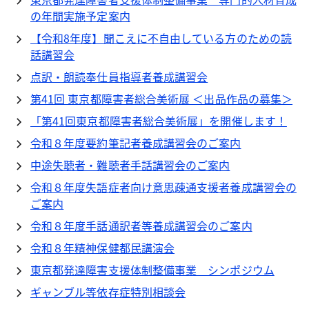
の年間実施予定案内
【令和8年度】聞こえに不自由している方のための読
話講習会
点訳・朗読奉仕員指導者養成講習会
第41回 東京都障害者総合美術展 ＜出品作品の募集＞
「第41回東京都障害者総合美術展」を開催します！
令和８年度要約筆記者養成講習会のご案内
中途失聴者・難聴者手話講習会のご案内
令和８年度失語症者向け意思疎通支援者養成講習会の
ご案内
令和８年度手話通訳者等養成講習会のご案内
令和８年精神保健都民講演会
東京都発達障害支援体制整備事業 シンポジウム
ギャンブル等依存症特別相談会