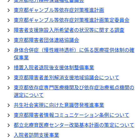
東京都ギャンブル等依存症対策推進計画
東京都ギャンブル等依存症対策推進計画策定委員会
障害者支援施設入所希望者の状況等に関する調査
東京都障害者団体連絡協議会
身体合併症（慢性維持透析）に係る医療提供体制の確
保事業
措置入院者退院後支援体制整備事業
東京都障害者差別解消支援地域協議会について
東京都依存症専門医療機関及び依存症治療拠点機関の
選定について
共生社会実現に向けた意識啓発推進事業
東京都障害者情報コミュニケーション条例について
都立北療育医療センター改築基本計画の策定について
入院者訪問支援事業