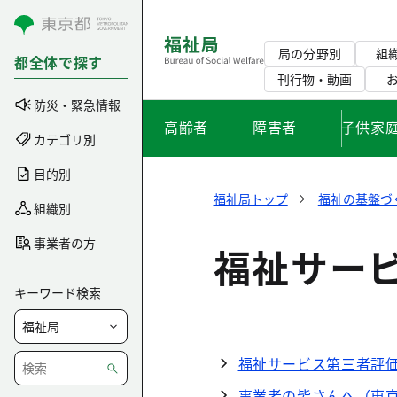
コンテンツにスキップ
局の分野別
組
都全体で探す
刊行物・動画
防災・緊急情報
高齢者
障害者
子供家
カテゴリ別
目的別
福祉局トップ
福祉の基盤づ
組織別
事業者の方
福祉サー
キーワード検索
福祉サービス第三者評
事業者の皆さんへ（東