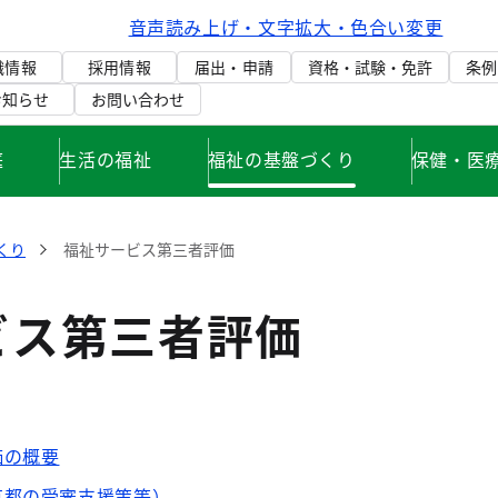
音声読み上げ・文字拡大・色合い変更
織情報
採用情報
届出・申請
資格・試験・免許
条例
お知らせ
お問い合わせ
庭
生活の福祉
福祉の基盤づくり
保健・医
くり
福祉サービス第三者評価
ビス第三者評価
価の概要
京都の受審支援策等）