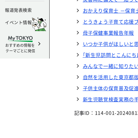
報道発表検索
おかえり保育士 －保育
とうきょう子育て応援
イベント情報
母子保健事業報告年報
いつか子供がほしいと
おすすめの情報を
テーマごとに発信
｢新生児訪問とこんにち
みんなで一緒に知りた
自然を活用した東京都
子供主体の保育普及促
新生児聴覚検査実務の
記事ID：114-001-2024081