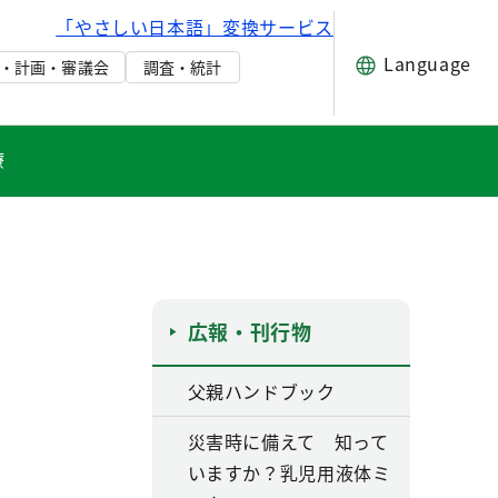
「やさしい日本語」変換サービス
Language
・計画・審議会
調査・統計
療
広報・刊行物
父親ハンドブック
災害時に備えて 知って
いますか？乳児用液体ミ