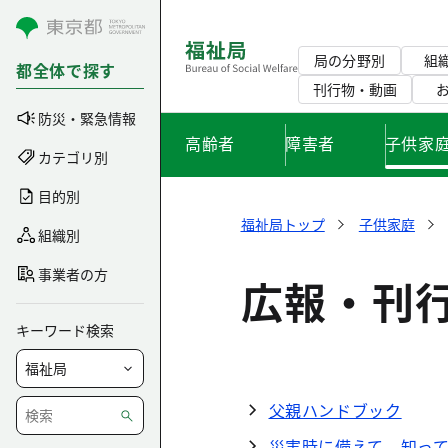
コンテンツにスキップ
局の分野別
組
都全体で探す
刊行物・動画
防災・緊急情報
高齢者
障害者
子供家
カテゴリ別
目的別
福祉局トップ
子供家庭
組織別
事業者の方
広報・刊
キーワード検索
父親ハンドブック
災害時に備えて 知っ