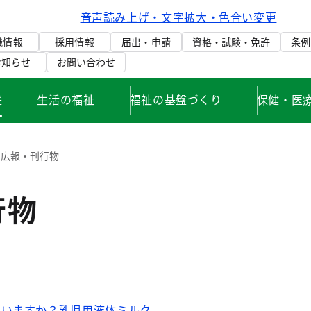
音声読み上げ・文字拡大・色合い変更
織情報
採用情報
届出・申請
資格・試験・免許
条例
お知らせ
お問い合わせ
庭
生活の福祉
福祉の基盤づくり
保健・医
広報・刊行物
行物
ていますか？乳児用液体ミルク