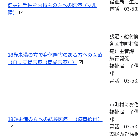
福祉局 生
健福祉手帳をお持ちの方への医療（マル
電話 03-532
障）
認定・給付
各区市町村役
療）主管課
18歳未満の方で身体障害のある方への医療
施行関係
（自立支援医療（育成医療））
福祉局 子
課
電話 03-532
市町村にお
福祉局 子
18歳未満の方への結核医療 （療育給付）
課
電話 03-532
23区及び保