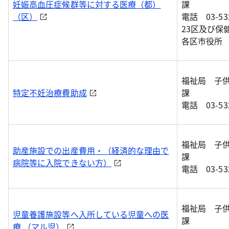
妊娠高血圧症候群等に対する医療（都）
課
（区）
電話 03-532
23区及び保
各区市役所
福祉局 子
特定不妊治療費助成
課
電話 03-532
福祉局 子
助産施設での出産費用・（経済的な理由で
課
病院等に入院できない方）
電話 03-532
福祉局 子
児童養護施設等へ入所している児童への医
課
療 （マル児）