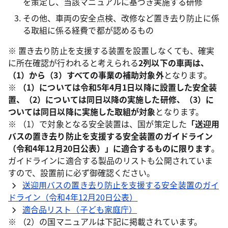
を策定し、当該マニュアルに基づき実施する研修
その他、車両の安全点検、改修など置き去り防止に係
る取組に係る経費で都が認めるもの
※ 置き去り防止を支援する装置を設置しなくても、確実
に所在確認が行われると考えられる
2列以下の車両は、
（1）から（3）すべての事業の補助対象外
となります。
※
（1）については令和5年4月1日以降に設置した安全装
置、（2）については同日以降の実施した研修、（3）に
ついては同日以降に実施した取組が対象
となります。
※ （1）で対象となる安全装置は、国が策定した
「送迎用
バスの置き去り防止を支援する安全装置のガイドライン
（令和4年12月20日公表）」に適合するものに限ります
。
ガイドラインに適合する製品のリストも公開されていま
すので、設置前に必ず御確認ください。
送迎用バスの置き去り防止を支援する安全装置のガイ
ドライン（令和4年12月20日公表）
適合品リスト（子ども家庭庁）
※ （2）の国マニュアルは下記に掲載されています。