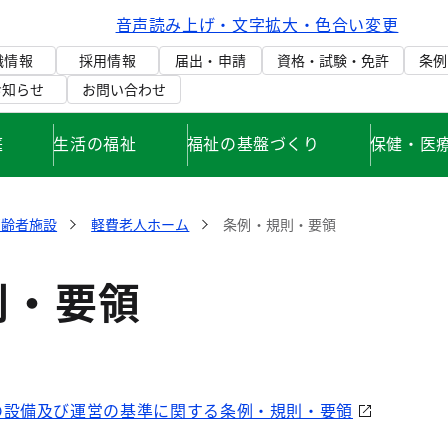
音声読み上げ・文字拡大・色合い変更
織情報
採用情報
届出・申請
資格・試験・免許
条例
お知らせ
お問い合わせ
庭
生活の福祉
福祉の基盤づくり
保健・医
高齢者施設
軽費老人ホーム
条例・規則・要領
則・要領
の設備及び運営の基準に関する条例・規則・要領