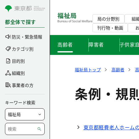
コンテンツにスキップ
局の分野別
組
都全体で探す
刊行物・動画
防災・緊急情報
高齢者
障害者
子供家
カテゴリ別
目的別
福祉局トップ
高齢者
組織別
事業者の方
条例・規
キーワード検索
東京都軽費老人ホーム