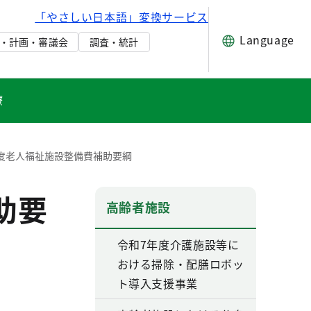
「やさしい日本語」変換サービス
Language
・計画・審議会
調査・統計
療
度老人福祉施設整備費補助要綱
助要
高齢者施設
令和7年度介護施設等に
おける掃除・配膳ロボッ
ト導入支援事業