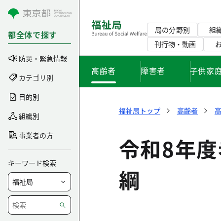
コンテンツにスキップ
局の分野別
組
都全体で探す
刊行物・動画
防災・緊急情報
高齢者
障害者
子供家
カテゴリ別
目的別
福祉局トップ
高齢者
組織別
事業者の方
令和8年
キーワード検索
綱