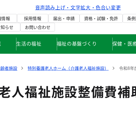
音声読み上げ・文字拡大・色合い変更
織情報
採用情報
届出・申請
資格・試験・免許
条例
お知らせ
お問い合わせ
庭
生活の福祉
福祉の基盤づくり
保健・医
高齢者施設
特別養護老人ホーム（介護老人福祉施設）
令和8年
度老人福祉施設整備費補