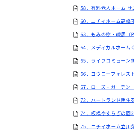
58．有料老人ホーム サニ
60．ニチイホーム高幡不動
63．もみの樹・練馬（PD
64．メディカルホームく
65．ライフコミューン新
66．ヨウコーフォレスト
67．ローズ・ガーデン（P
72．ハートランド明生苑
74．板橋やすらぎの園2号
75．ニチイホーム立川柴崎