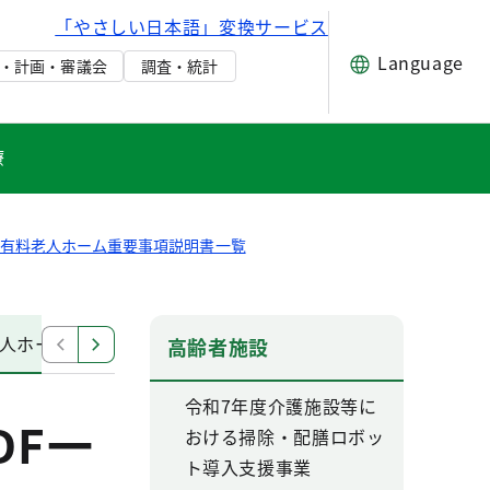
「やさしい日本語」変換サービス
Language
・計画・審議会
調査・統計
療
都有料老人ホーム重要事項説明書一覧
人ホーム重要事項説明書PDF一覧2
有料老人ホーム重要事
高齢者施設
令和7年度介護施設等に
DF一
おける掃除・配膳ロボッ
ト導入支援事業