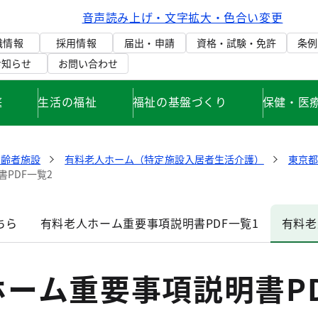
音声読み上げ・文字拡大・色合い変更
織情報
採用情報
届出・申請
資格・試験・免許
条例
お知らせ
お問い合わせ
庭
生活の福祉
福祉の基盤づくり
保健・医
高齢者施設
有料老人ホーム（特定施設入居者生活介護）
東京
PDF一覧2
ちら
有料老人ホーム重要事項説明書PDF一覧1
有料老
ーム重要事項説明書P