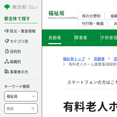
コンテンツにスキップ
局の分野別
組
都全体で探す
刊行物・動画
防災・緊急情報
高齢者
障害者
子供家
カテゴリ別
目的別
福祉局トップ
高齢者
組織別
有料老人ホーム重要事項説明書
事業者の方
スマートフォンの方はこ
キーワード検索
有料老人ホ