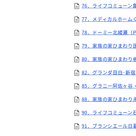
76．ライフコミューン亀
77．メディカルホームく
78．ドーミー北綾瀬（PD
79．家族の家ひまわり国分
80．家族の家ひまわり板
82．グランダ目白･新宿（
85．グラニー阿佐ヶ谷・
88．家族の家ひまわり永
90．ライフコミューン石
91．ブランシエール日暮