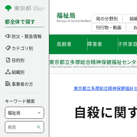
コンテンツにスキップ
局の分野別
組
都全体で探す
刊行物・動画
防災・緊急情報
高齢者
障害者
子供家
カテゴリ別
目的別
組織別
事業者の方
東京都立多摩総合精神保健福祉
キーワード検索
自殺に関