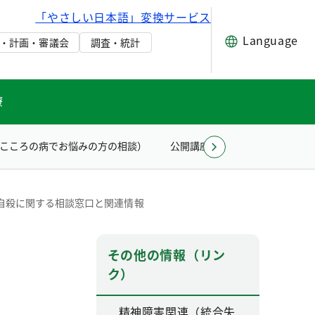
「やさしい日本語」変換サービス
Language
・計画・審議会
調査・統計
療
こころの病でお悩みの方の相談）
公開講座
当センターのデイ
自殺に関する相談窓口と関連情報
その他の情報（リン
ク）
精神障害関連（統合失