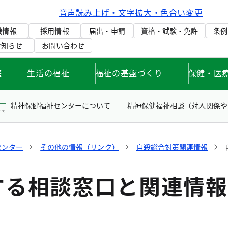
音声読み上げ・文字拡大・色合い変更
織情報
採用情報
届出・申請
資格・試験・免許
条例
お知らせ
お問い合わせ
庭
生活の福祉
福祉の基盤づくり
保健・医
精神保健福祉センターについて
精神保健福祉相談（対人関係や
センター
その他の情報（リンク）
自殺総合対策関連情報
する相談窓口と関連情報