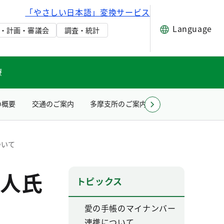
「やさしい日本語」変換サービス
Language
・計画・審議会
調査・統計
療
の概要
交通のご案内
多摩支所のご案内
お問い合わせ（所
ついて
人氏
トピックス
愛の手帳のマイナンバー
連携について