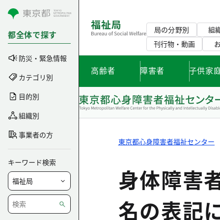
コンテンツにスキップ
局の分野別
組
都全体で探す
刊行物・動画
防災・緊急情報
高齢者
障害者
子供家
カテゴリ別
目的別
組織別
事業者の方
東京都心身障害者福祉センター
キーワード検索
身体障害
名の表記