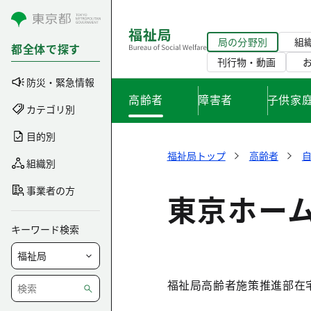
コンテンツにスキップ
局の分野別
組
都全体で探す
刊行物・動画
防災・緊急情報
高齢者
障害者
子供家
カテゴリ別
目的別
福祉局トップ
高齢者
組織別
事業者の方
東京ホー
キーワード検索
福祉局高齢者施策推進部在