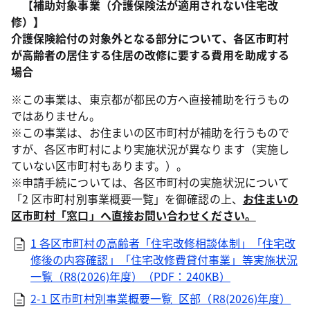
【補助対象事業（
介護保険法が適用されない住宅改
修
）】
介護保険給付の対象外となる部分
について、
各区市町村
が高齢者の居住する住居の改修に要する費用を助成する
場合
※この事業は、東京都が都民の方へ直接補助を行うもの
ではありません。
※この事業は、お住まいの区市町村が補助を行うもので
すが、各区市町村により実施状況が異なります（実施し
ていない区市町村もあります。）。
※申請手続については、各区市町村の実施状況について
「2 区市町村別事業概要一覧」を御確認の上、
お住まいの
区市町村「窓口」へ直接お問い合わせください。
1 各区市町村の高齢者「住宅改修相談体制」「住宅改
修後の内容確認」「住宅改修費貸付事業」等実施状況
一覧（R8(2026)年度）（PDF：240KB）
2-1 区市町村別事業概要一覧_区部（R8(2026)年度）