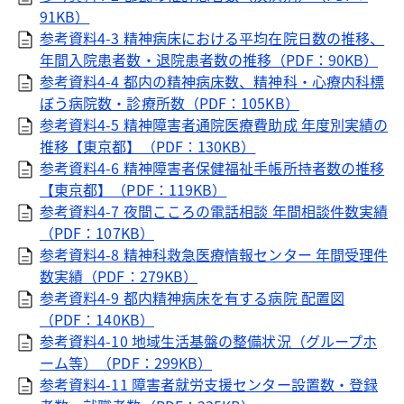
91KB）
参考資料4-3 精神病床における平均在院日数の推移、
年間入院患者数・退院患者数の推移（PDF：90KB）
参考資料4-4 都内の精神病床数、精神科・心療内科標
ぼう病院数・診療所数（PDF：105KB）
参考資料4-5 精神障害者通院医療費助成 年度別実績の
推移【東京都】（PDF：130KB）
参考資料4-6 精神障害者保健福祉手帳所持者数の推移
【東京都】（PDF：119KB）
参考資料4-7 夜間こころの電話相談 年間相談件数実績
（PDF：107KB）
参考資料4-8 精神科救急医療情報センター 年間受理件
数実績（PDF：279KB）
参考資料4-9 都内精神病床を有する病院 配置図
（PDF：140KB）
参考資料4-10 地域生活基盤の整備状況（グループホ
ーム等）（PDF：299KB）
参考資料4-11 障害者就労支援センター設置数・登録