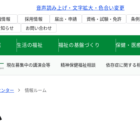
音声読み上げ・文字拡大・色合い変更
織情報
採用情報
届出・申請
資格・試験・免許
条例
お知らせ
お問い合わせ
庭
生活の福祉
福祉の基盤づくり
保健・医
現在募集中の講演会等
精神保健福祉相談
依存症に関する
センター
情報ルーム
ム