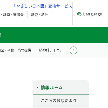
「やさしい日本語」変換サービス
Language
・計画・審議会
調査・統計
療
相談・研修・情報提供
精神科デイケア
施設見学
精神保健
情報ルーム
こころの健康だより