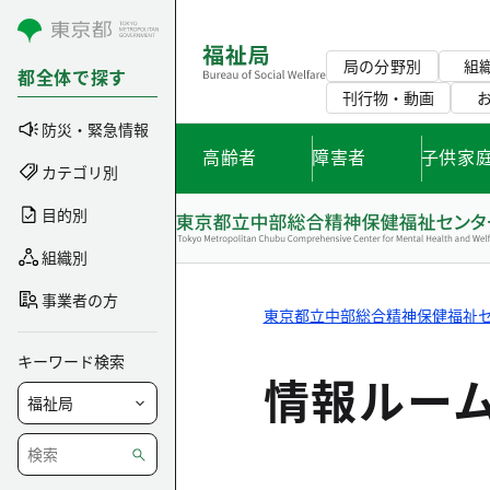
コンテンツにスキップ
局の分野別
組
都全体で探す
刊行物・動画
防災・緊急情報
高齢者
障害者
子供家
カテゴリ別
目的別
組織別
事業者の方
東京都立中部総合精神保健福祉
キーワード検索
情報ルー