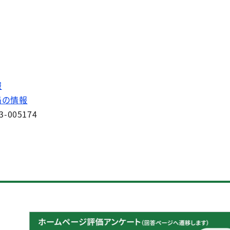
報
局の情報
3-005174