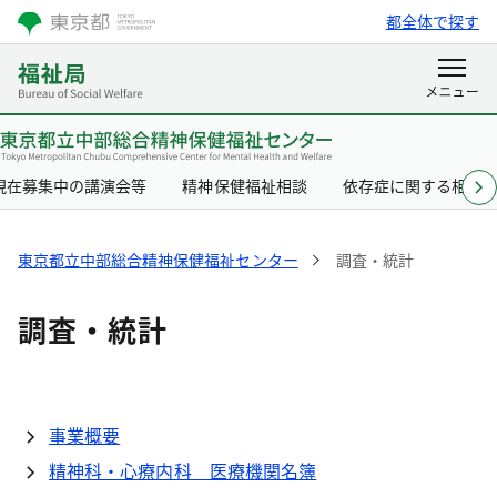
都全体で探す
現在募集中の講演会等
精神保健福祉相談
依存症に関する相談
東京都立中部総合精神保健福祉センター
調査・統計
調査・統計
事業概要
精神科・心療内科 医療機関名簿